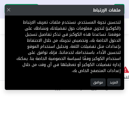
تحميل التطبيق
تحميل التطبيق
ملفات الإرتباط
لتحسين تجربة المستخدم، نستخدم ملفات تعريف الارتباط
اطلب عقارك
(الكوكيز) لتخزين معلومات حول تفضيلاتك ونشاطك على
موقعنا. تساعدنا هذه الكوكيز في تذكر تفاصيل تسجيل
404
الدخول الخاصة بك، وتخصيص تجربتك من خلال الاحتفاظ
بإعدادات مثل تفضيلات اللغة، وتحليل استخدام الموقع
لتحسين الأداء. باستخدامك لخدماتنا، فإنك توافق على
استخدام الكوكيز وفقًا لسياسة الخصوصية الخاصة بنا. يمكنك
إدارة تفضيلات الكوكيز أو تعطيلها في أي وقت من خلال
لا يوجد
إعدادات المتصفح الخاص بك.
لقد حدث خطأ داخلي أثناء معالجة طلبك.
المزيد
موافق
©2025 كل الحقوق محفوظة منصة توور