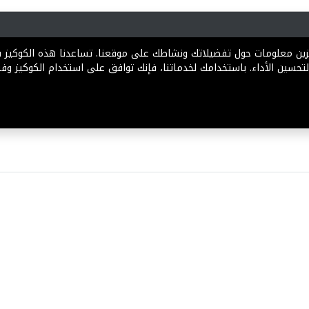
رية
المخططات
الباقات
المساعدة
تخزين معلومات حول تفضيلاتك ونشاطك على موقعنا. تساعدنا هذه الكوكيز
تحسين الأداء. باستخدامك لخدماتنا، فإنك توافق على استخدام الكوكيز وفقً