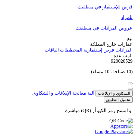
فرص للإستثمار في منطقتك
للمزاد
عروض المزادات في منطقتك
بيع
عقارات خارج المملكة
المزادات
فرص إستثمارية
المخططات
الباقات
المساعدة
920020529
(10 صباحا - 10 مساء)
آلية معالجة الإبلاغات و الشكاوى
للشكاوي و الإبلاغات
تحميل التطبيق
او امسح رمز الكيو أر (QR) مباشرة