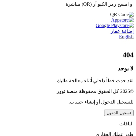
او امسح رمز الكيو أر (QR) مباشرة
إضافة عقار
English
404
لا يوجد
لقد حدث خطأ داخلي أثناء معالجة طلبك.
©2025 كل الحقوق محفوظة منصة توور
للتسجيل الدخول أو إنشاء حساب.
تسجيل الدخول
الباقات
طور عملك العقاري