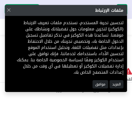
تحميل التطبيق
تحميل التطبيق
ملفات الإرتباط
لتحسين تجربة المستخدم، نستخدم ملفات تعريف الارتباط
اطلب عقارك
(الكوكيز) لتخزين معلومات حول تفضيلاتك ونشاطك على
موقعنا. تساعدنا هذه الكوكيز في تذكر تفاصيل تسجيل
404
الدخول الخاصة بك، وتخصيص تجربتك من خلال الاحتفاظ
بإعدادات مثل تفضيلات اللغة، وتحليل استخدام الموقع
لتحسين الأداء. باستخدامك لخدماتنا، فإنك توافق على
استخدام الكوكيز وفقًا لسياسة الخصوصية الخاصة بنا. يمكنك
إدارة تفضيلات الكوكيز أو تعطيلها في أي وقت من خلال
لا يوجد
إعدادات المتصفح الخاص بك.
لقد حدث خطأ داخلي أثناء معالجة طلبك.
المزيد
موافق
©2025 كل الحقوق محفوظة منصة توور