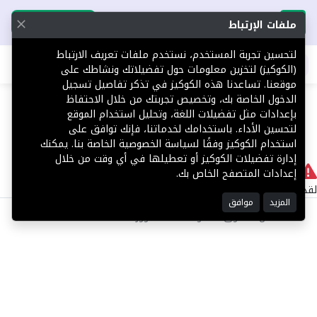
تحميل التطبيق
تحميل التطبيق
ملفات الإرتباط
لتحسين تجربة المستخدم، نستخدم ملفات تعريف الارتباط
اطلب عقارك
(الكوكيز) لتخزين معلومات حول تفضيلاتك ونشاطك على
موقعنا. تساعدنا هذه الكوكيز في تذكر تفاصيل تسجيل
404
الدخول الخاصة بك، وتخصيص تجربتك من خلال الاحتفاظ
بإعدادات مثل تفضيلات اللغة، وتحليل استخدام الموقع
لتحسين الأداء. باستخدامك لخدماتنا، فإنك توافق على
استخدام الكوكيز وفقًا لسياسة الخصوصية الخاصة بنا. يمكنك
إدارة تفضيلات الكوكيز أو تعطيلها في أي وقت من خلال
لا يوجد
إعدادات المتصفح الخاص بك.
لقد حدث خطأ داخلي أثناء معالجة طلبك.
المزيد
موافق
©2025 كل الحقوق محفوظة منصة توور