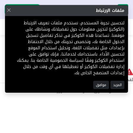
تحميل التطبيق
تحميل التطبيق
ملفات الإرتباط
لتحسين تجربة المستخدم، نستخدم ملفات تعريف الارتباط
اطلب عقارك
(الكوكيز) لتخزين معلومات حول تفضيلاتك ونشاطك على
موقعنا. تساعدنا هذه الكوكيز في تذكر تفاصيل تسجيل
404
الدخول الخاصة بك، وتخصيص تجربتك من خلال الاحتفاظ
بإعدادات مثل تفضيلات اللغة، وتحليل استخدام الموقع
لتحسين الأداء. باستخدامك لخدماتنا، فإنك توافق على
استخدام الكوكيز وفقًا لسياسة الخصوصية الخاصة بنا. يمكنك
إدارة تفضيلات الكوكيز أو تعطيلها في أي وقت من خلال
لا يوجد
إعدادات المتصفح الخاص بك.
لقد حدث خطأ داخلي أثناء معالجة طلبك.
المزيد
موافق
©2025 كل الحقوق محفوظة منصة توور