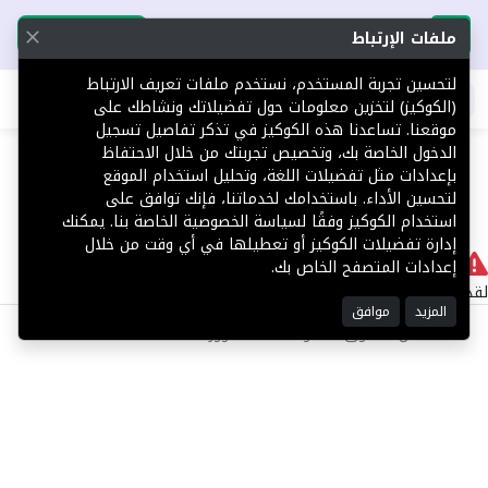
تحميل التطبيق
تحميل التطبيق
ملفات الإرتباط
لتحسين تجربة المستخدم، نستخدم ملفات تعريف الارتباط
اطلب عقارك
(الكوكيز) لتخزين معلومات حول تفضيلاتك ونشاطك على
موقعنا. تساعدنا هذه الكوكيز في تذكر تفاصيل تسجيل
404
الدخول الخاصة بك، وتخصيص تجربتك من خلال الاحتفاظ
بإعدادات مثل تفضيلات اللغة، وتحليل استخدام الموقع
لتحسين الأداء. باستخدامك لخدماتنا، فإنك توافق على
استخدام الكوكيز وفقًا لسياسة الخصوصية الخاصة بنا. يمكنك
إدارة تفضيلات الكوكيز أو تعطيلها في أي وقت من خلال
لا يوجد
إعدادات المتصفح الخاص بك.
لقد حدث خطأ داخلي أثناء معالجة طلبك.
المزيد
موافق
©2025 كل الحقوق محفوظة منصة توور