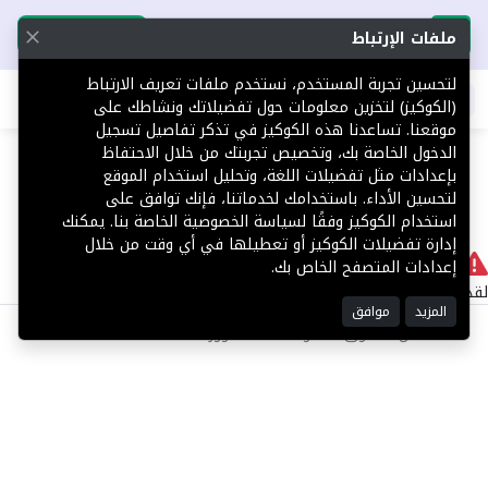
تحميل التطبيق
تحميل التطبيق
ملفات الإرتباط
لتحسين تجربة المستخدم، نستخدم ملفات تعريف الارتباط
اطلب عقارك
(الكوكيز) لتخزين معلومات حول تفضيلاتك ونشاطك على
موقعنا. تساعدنا هذه الكوكيز في تذكر تفاصيل تسجيل
404
الدخول الخاصة بك، وتخصيص تجربتك من خلال الاحتفاظ
بإعدادات مثل تفضيلات اللغة، وتحليل استخدام الموقع
لتحسين الأداء. باستخدامك لخدماتنا، فإنك توافق على
استخدام الكوكيز وفقًا لسياسة الخصوصية الخاصة بنا. يمكنك
إدارة تفضيلات الكوكيز أو تعطيلها في أي وقت من خلال
لا يوجد
إعدادات المتصفح الخاص بك.
لقد حدث خطأ داخلي أثناء معالجة طلبك.
المزيد
موافق
©2025 كل الحقوق محفوظة منصة توور