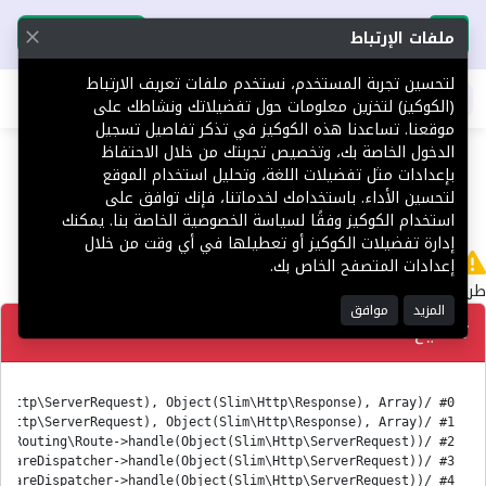
تحميل التطبيق
تحميل التطبيق
ملفات الإرتباط
لتحسين تجربة المستخدم، نستخدم ملفات تعريف الارتباط
اطلب عقارك
(الكوكيز) لتخزين معلومات حول تفضيلاتك ونشاطك على
موقعنا. تساعدنا هذه الكوكيز في تذكر تفاصيل تسجيل
404
الدخول الخاصة بك، وتخصيص تجربتك من خلال الاحتفاظ
بإعدادات مثل تفضيلات اللغة، وتحليل استخدام الموقع
لتحسين الأداء. باستخدامك لخدماتنا، فإنك توافق على
استخدام الكوكيز وفقًا لسياسة الخصوصية الخاصة بنا. يمكنك
إدارة تفضيلات الكوكيز أو تعطيلها في أي وقت من خلال
لا يوجد
إعدادات المتصفح الخاص بك.
طريق 'ar/Platform' غير معثور عليه.
المزيد
موافق
تصحيح