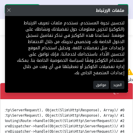
تحميل التطبيق
تحميل التطبيق
ملفات الإرتباط
لتحسين تجربة المستخدم، نستخدم ملفات تعريف الارتباط
اطلب عقارك
(الكوكيز) لتخزين معلومات حول تفضيلاتك ونشاطك على
موقعنا. تساعدنا هذه الكوكيز في تذكر تفاصيل تسجيل
404
الدخول الخاصة بك، وتخصيص تجربتك من خلال الاحتفاظ
بإعدادات مثل تفضيلات اللغة، وتحليل استخدام الموقع
لتحسين الأداء. باستخدامك لخدماتنا، فإنك توافق على
استخدام الكوكيز وفقًا لسياسة الخصوصية الخاصة بنا. يمكنك
إدارة تفضيلات الكوكيز أو تعطيلها في أي وقت من خلال
لا يوجد
إعدادات المتصفح الخاص بك.
طريق 'ar/Platform' غير معثور عليه.
المزيد
موافق
تصحيح