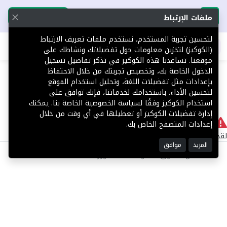
تحميل التطبيق
تحميل التطبيق
ملفات الإرتباط
لتحسين تجربة المستخدم، نستخدم ملفات تعريف الارتباط
اطلب عقارك
(الكوكيز) لتخزين معلومات حول تفضيلاتك ونشاطك على
موقعنا. تساعدنا هذه الكوكيز في تذكر تفاصيل تسجيل
404
الدخول الخاصة بك، وتخصيص تجربتك من خلال الاحتفاظ
بإعدادات مثل تفضيلات اللغة، وتحليل استخدام الموقع
لتحسين الأداء. باستخدامك لخدماتنا، فإنك توافق على
استخدام الكوكيز وفقًا لسياسة الخصوصية الخاصة بنا. يمكنك
إدارة تفضيلات الكوكيز أو تعطيلها في أي وقت من خلال
لا يوجد
إعدادات المتصفح الخاص بك.
لقد حدث خطأ داخلي أثناء معالجة طلبك.
المزيد
موافق
©2025 كل الحقوق محفوظة منصة توور