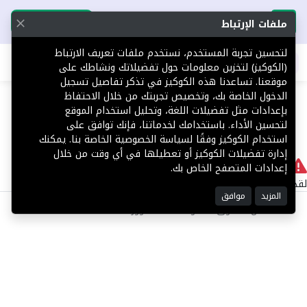
تحميل التطبيق
تحميل التطبيق
ملفات الإرتباط
لتحسين تجربة المستخدم، نستخدم ملفات تعريف الارتباط
اطلب عقارك
(الكوكيز) لتخزين معلومات حول تفضيلاتك ونشاطك على
موقعنا. تساعدنا هذه الكوكيز في تذكر تفاصيل تسجيل
404
الدخول الخاصة بك، وتخصيص تجربتك من خلال الاحتفاظ
بإعدادات مثل تفضيلات اللغة، وتحليل استخدام الموقع
لتحسين الأداء. باستخدامك لخدماتنا، فإنك توافق على
استخدام الكوكيز وفقًا لسياسة الخصوصية الخاصة بنا. يمكنك
إدارة تفضيلات الكوكيز أو تعطيلها في أي وقت من خلال
لا يوجد
إعدادات المتصفح الخاص بك.
لقد حدث خطأ داخلي أثناء معالجة طلبك.
المزيد
موافق
©2025 كل الحقوق محفوظة منصة توور