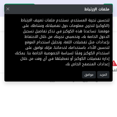
تحميل التطبيق
تحميل التطبيق
ملفات الإرتباط
لتحسين تجربة المستخدم، نستخدم ملفات تعريف الارتباط
اطلب عقارك
(الكوكيز) لتخزين معلومات حول تفضيلاتك ونشاطك على
موقعنا. تساعدنا هذه الكوكيز في تذكر تفاصيل تسجيل
404
الدخول الخاصة بك، وتخصيص تجربتك من خلال الاحتفاظ
بإعدادات مثل تفضيلات اللغة، وتحليل استخدام الموقع
لتحسين الأداء. باستخدامك لخدماتنا، فإنك توافق على
استخدام الكوكيز وفقًا لسياسة الخصوصية الخاصة بنا. يمكنك
إدارة تفضيلات الكوكيز أو تعطيلها في أي وقت من خلال
لا يوجد
إعدادات المتصفح الخاص بك.
لقد حدث خطأ داخلي أثناء معالجة طلبك.
المزيد
موافق
©2025 كل الحقوق محفوظة منصة توور