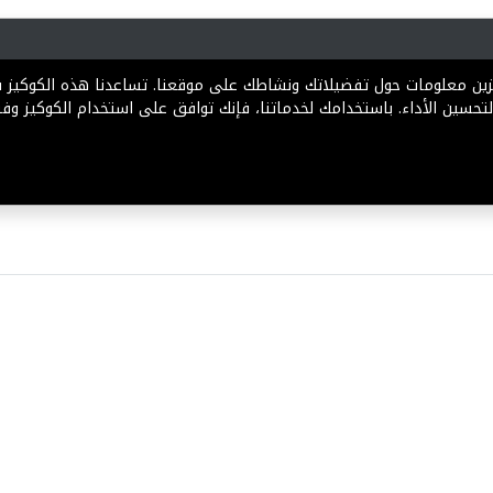
رية
المخططات
الباقات
المساعدة
تخزين معلومات حول تفضيلاتك ونشاطك على موقعنا. تساعدنا هذه الكوكيز
تحسين الأداء. باستخدامك لخدماتنا، فإنك توافق على استخدام الكوكيز وفقً