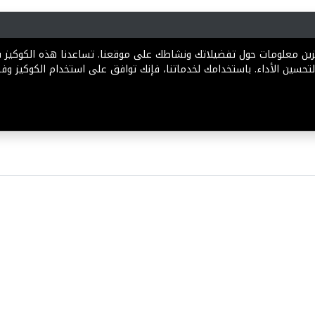
رية
المخططات
الباقات
المساعدة
تخزين معلومات حول تفضيلاتك ونشاطك على موقعنا. تساعدنا هذه الكوكيز
تحسين الأداء. باستخدامك لخدماتنا، فإنك توافق على استخدام الكوكيز وفقً