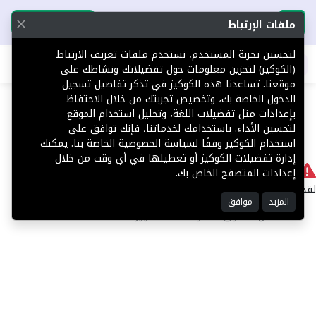
تحميل التطبيق
تحميل التطبيق
ملفات الإرتباط
لتحسين تجربة المستخدم، نستخدم ملفات تعريف الارتباط
اطلب عقارك
(الكوكيز) لتخزين معلومات حول تفضيلاتك ونشاطك على
موقعنا. تساعدنا هذه الكوكيز في تذكر تفاصيل تسجيل
404
الدخول الخاصة بك، وتخصيص تجربتك من خلال الاحتفاظ
بإعدادات مثل تفضيلات اللغة، وتحليل استخدام الموقع
لتحسين الأداء. باستخدامك لخدماتنا، فإنك توافق على
استخدام الكوكيز وفقًا لسياسة الخصوصية الخاصة بنا. يمكنك
إدارة تفضيلات الكوكيز أو تعطيلها في أي وقت من خلال
لا يوجد
إعدادات المتصفح الخاص بك.
لقد حدث خطأ داخلي أثناء معالجة طلبك.
المزيد
موافق
©2025 كل الحقوق محفوظة منصة توور