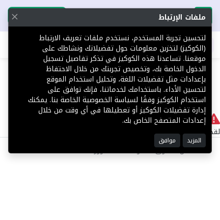
تحميل التطبيق
تحميل التطبيق
ملفات الإرتباط
لتحسين تجربة المستخدم، نستخدم ملفات تعريف الارتباط
اطلب عقارك
(الكوكيز) لتخزين معلومات حول تفضيلاتك ونشاطك على
موقعنا. تساعدنا هذه الكوكيز في تذكر تفاصيل تسجيل
404
الدخول الخاصة بك، وتخصيص تجربتك من خلال الاحتفاظ
بإعدادات مثل تفضيلات اللغة، وتحليل استخدام الموقع
لتحسين الأداء. باستخدامك لخدماتنا، فإنك توافق على
استخدام الكوكيز وفقًا لسياسة الخصوصية الخاصة بنا. يمكنك
إدارة تفضيلات الكوكيز أو تعطيلها في أي وقت من خلال
لا يوجد
إعدادات المتصفح الخاص بك.
لقد حدث خطأ داخلي أثناء معالجة طلبك.
المزيد
موافق
©2025 كل الحقوق محفوظة منصة توور