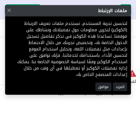
تحميل التطبيق
تحميل التطبيق
ملفات الإرتباط
لتحسين تجربة المستخدم، نستخدم ملفات تعريف الارتباط
اطلب عقارك
(الكوكيز) لتخزين معلومات حول تفضيلاتك ونشاطك على
موقعنا. تساعدنا هذه الكوكيز في تذكر تفاصيل تسجيل
404
الدخول الخاصة بك، وتخصيص تجربتك من خلال الاحتفاظ
بإعدادات مثل تفضيلات اللغة، وتحليل استخدام الموقع
لتحسين الأداء. باستخدامك لخدماتنا، فإنك توافق على
استخدام الكوكيز وفقًا لسياسة الخصوصية الخاصة بنا. يمكنك
إدارة تفضيلات الكوكيز أو تعطيلها في أي وقت من خلال
لا يوجد
إعدادات المتصفح الخاص بك.
لقد حدث خطأ داخلي أثناء معالجة طلبك.
المزيد
موافق
©2025 كل الحقوق محفوظة منصة توور