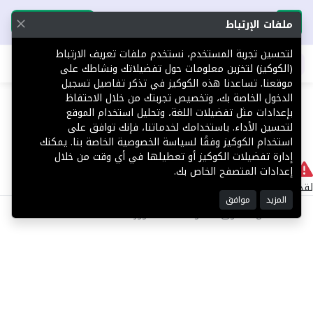
تحميل التطبيق
تحميل التطبيق
ملفات الإرتباط
لتحسين تجربة المستخدم، نستخدم ملفات تعريف الارتباط
اطلب عقارك
(الكوكيز) لتخزين معلومات حول تفضيلاتك ونشاطك على
موقعنا. تساعدنا هذه الكوكيز في تذكر تفاصيل تسجيل
404
الدخول الخاصة بك، وتخصيص تجربتك من خلال الاحتفاظ
بإعدادات مثل تفضيلات اللغة، وتحليل استخدام الموقع
لتحسين الأداء. باستخدامك لخدماتنا، فإنك توافق على
استخدام الكوكيز وفقًا لسياسة الخصوصية الخاصة بنا. يمكنك
إدارة تفضيلات الكوكيز أو تعطيلها في أي وقت من خلال
لا يوجد
إعدادات المتصفح الخاص بك.
لقد حدث خطأ داخلي أثناء معالجة طلبك.
المزيد
موافق
©2025 كل الحقوق محفوظة منصة توور