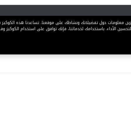
رية
المخططات
الباقات
المساعدة
تخزين معلومات حول تفضيلاتك ونشاطك على موقعنا. تساعدنا هذه الكوكيز
تحسين الأداء. باستخدامك لخدماتنا، فإنك توافق على استخدام الكوكيز وفقً