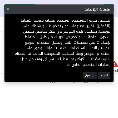
تحميل التطبيق
تحميل التطبيق
ملفات الإرتباط
لتحسين تجربة المستخدم، نستخدم ملفات تعريف الارتباط
اطلب عقارك
(الكوكيز) لتخزين معلومات حول تفضيلاتك ونشاطك على
موقعنا. تساعدنا هذه الكوكيز في تذكر تفاصيل تسجيل
404
الدخول الخاصة بك، وتخصيص تجربتك من خلال الاحتفاظ
بإعدادات مثل تفضيلات اللغة، وتحليل استخدام الموقع
لتحسين الأداء. باستخدامك لخدماتنا، فإنك توافق على
استخدام الكوكيز وفقًا لسياسة الخصوصية الخاصة بنا. يمكنك
إدارة تفضيلات الكوكيز أو تعطيلها في أي وقت من خلال
لا يوجد
إعدادات المتصفح الخاص بك.
لقد حدث خطأ داخلي أثناء معالجة طلبك.
المزيد
موافق
©2025 كل الحقوق محفوظة منصة توور