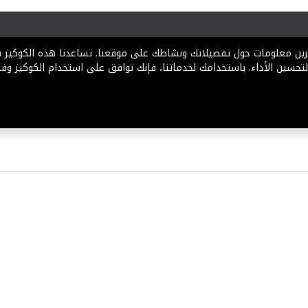
رية
المخططات
الباقات
المساعدة
تخزين معلومات حول تفضيلاتك ونشاطك على موقعنا. تساعدنا هذه الكوكيز
تحسين الأداء. باستخدامك لخدماتنا، فإنك توافق على استخدام الكوكيز وفقً