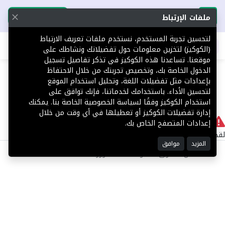
تحميل التطبيق
تحميل التطبيق
ملفات الإرتباط
لتحسين تجربة المستخدم، نستخدم ملفات تعريف الارتباط
اطلب عقارك
(الكوكيز) لتخزين معلومات حول تفضيلاتك ونشاطك على
موقعنا. تساعدنا هذه الكوكيز في تذكر تفاصيل تسجيل
404
الدخول الخاصة بك، وتخصيص تجربتك من خلال الاحتفاظ
بإعدادات مثل تفضيلات اللغة، وتحليل استخدام الموقع
لتحسين الأداء. باستخدامك لخدماتنا، فإنك توافق على
استخدام الكوكيز وفقًا لسياسة الخصوصية الخاصة بنا. يمكنك
إدارة تفضيلات الكوكيز أو تعطيلها في أي وقت من خلال
لا يوجد
إعدادات المتصفح الخاص بك.
لقد حدث خطأ داخلي أثناء معالجة طلبك.
المزيد
موافق
©2025 كل الحقوق محفوظة منصة توور