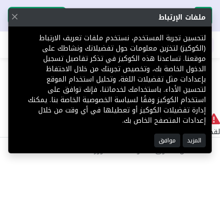
تحميل التطبيق
تحميل التطبيق
ملفات الإرتباط
لتحسين تجربة المستخدم، نستخدم ملفات تعريف الارتباط
اطلب عقارك
(الكوكيز) لتخزين معلومات حول تفضيلاتك ونشاطك على
موقعنا. تساعدنا هذه الكوكيز في تذكر تفاصيل تسجيل
404
الدخول الخاصة بك، وتخصيص تجربتك من خلال الاحتفاظ
بإعدادات مثل تفضيلات اللغة، وتحليل استخدام الموقع
لتحسين الأداء. باستخدامك لخدماتنا، فإنك توافق على
استخدام الكوكيز وفقًا لسياسة الخصوصية الخاصة بنا. يمكنك
إدارة تفضيلات الكوكيز أو تعطيلها في أي وقت من خلال
لا يوجد
إعدادات المتصفح الخاص بك.
لقد حدث خطأ داخلي أثناء معالجة طلبك.
المزيد
موافق
©2025 كل الحقوق محفوظة منصة توور