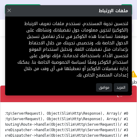
تحميل التطبيق
تحميل التطبيق
ملفات الإرتباط
لتحسين تجربة المستخدم، نستخدم ملفات تعريف الارتباط
اطلب عقارك
(الكوكيز) لتخزين معلومات حول تفضيلاتك ونشاطك على
موقعنا. تساعدنا هذه الكوكيز في تذكر تفاصيل تسجيل
404
الدخول الخاصة بك، وتخصيص تجربتك من خلال الاحتفاظ
بإعدادات مثل تفضيلات اللغة، وتحليل استخدام الموقع
لتحسين الأداء. باستخدامك لخدماتنا، فإنك توافق على
استخدام الكوكيز وفقًا لسياسة الخصوصية الخاصة بنا. يمكنك
إدارة تفضيلات الكوكيز أو تعطيلها في أي وقت من خلال
لا يوجد
إعدادات المتصفح الخاص بك.
طريق 'en/Platform' غير معثور عليه.
المزيد
موافق
تصحيح