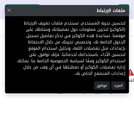
تحميل التطبيق
تحميل التطبيق
ملفات الإرتباط
لتحسين تجربة المستخدم، نستخدم ملفات تعريف الارتباط
اطلب عقارك
(الكوكيز) لتخزين معلومات حول تفضيلاتك ونشاطك على
موقعنا. تساعدنا هذه الكوكيز في تذكر تفاصيل تسجيل
404
الدخول الخاصة بك، وتخصيص تجربتك من خلال الاحتفاظ
بإعدادات مثل تفضيلات اللغة، وتحليل استخدام الموقع
لتحسين الأداء. باستخدامك لخدماتنا، فإنك توافق على
استخدام الكوكيز وفقًا لسياسة الخصوصية الخاصة بنا. يمكنك
إدارة تفضيلات الكوكيز أو تعطيلها في أي وقت من خلال
لا يوجد
إعدادات المتصفح الخاص بك.
لقد حدث خطأ داخلي أثناء معالجة طلبك.
المزيد
موافق
©2025 كل الحقوق محفوظة منصة توور