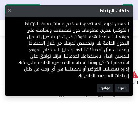
تحميل التطبيق
تحميل التطبيق
ملفات الإرتباط
لتحسين تجربة المستخدم، نستخدم ملفات تعريف الارتباط
اطلب عقارك
(الكوكيز) لتخزين معلومات حول تفضيلاتك ونشاطك على
موقعنا. تساعدنا هذه الكوكيز في تذكر تفاصيل تسجيل
404
الدخول الخاصة بك، وتخصيص تجربتك من خلال الاحتفاظ
بإعدادات مثل تفضيلات اللغة، وتحليل استخدام الموقع
لتحسين الأداء. باستخدامك لخدماتنا، فإنك توافق على
استخدام الكوكيز وفقًا لسياسة الخصوصية الخاصة بنا. يمكنك
إدارة تفضيلات الكوكيز أو تعطيلها في أي وقت من خلال
لا يوجد
إعدادات المتصفح الخاص بك.
لقد حدث خطأ داخلي أثناء معالجة طلبك.
المزيد
موافق
©2025 كل الحقوق محفوظة منصة توور