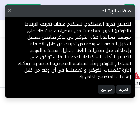
تحميل التطبيق
تحميل التطبيق
ملفات الإرتباط
لتحسين تجربة المستخدم، نستخدم ملفات تعريف الارتباط
اطلب عقارك
(الكوكيز) لتخزين معلومات حول تفضيلاتك ونشاطك على
موقعنا. تساعدنا هذه الكوكيز في تذكر تفاصيل تسجيل
404
الدخول الخاصة بك، وتخصيص تجربتك من خلال الاحتفاظ
بإعدادات مثل تفضيلات اللغة، وتحليل استخدام الموقع
لتحسين الأداء. باستخدامك لخدماتنا، فإنك توافق على
استخدام الكوكيز وفقًا لسياسة الخصوصية الخاصة بنا. يمكنك
إدارة تفضيلات الكوكيز أو تعطيلها في أي وقت من خلال
لا يوجد
إعدادات المتصفح الخاص بك.
لقد حدث خطأ داخلي أثناء معالجة طلبك.
المزيد
موافق
©2025 كل الحقوق محفوظة منصة توور