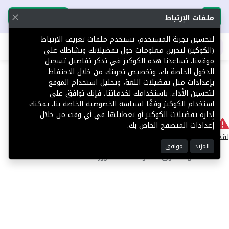
تحميل التطبيق
تحميل التطبيق
ملفات الإرتباط
لتحسين تجربة المستخدم، نستخدم ملفات تعريف الارتباط
اطلب عقارك
(الكوكيز) لتخزين معلومات حول تفضيلاتك ونشاطك على
موقعنا. تساعدنا هذه الكوكيز في تذكر تفاصيل تسجيل
404
الدخول الخاصة بك، وتخصيص تجربتك من خلال الاحتفاظ
بإعدادات مثل تفضيلات اللغة، وتحليل استخدام الموقع
لتحسين الأداء. باستخدامك لخدماتنا، فإنك توافق على
استخدام الكوكيز وفقًا لسياسة الخصوصية الخاصة بنا. يمكنك
إدارة تفضيلات الكوكيز أو تعطيلها في أي وقت من خلال
لا يوجد
إعدادات المتصفح الخاص بك.
لقد حدث خطأ داخلي أثناء معالجة طلبك.
المزيد
موافق
©2025 كل الحقوق محفوظة منصة توور