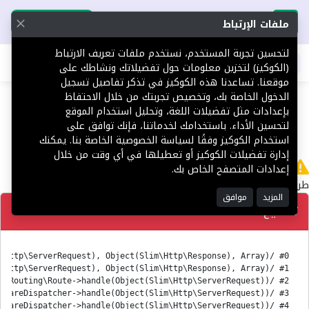
تحميل التطبيق
تحميل التطبيق
ملفات الإرتباط
لتحسين تجربة المستخدم، نستخدم ملفات تعريف الارتباط
اطلب عقارك
(الكوكيز) لتخزين معلومات حول تفضيلاتك ونشاطك على
موقعنا. تساعدنا هذه الكوكيز في تذكر تفاصيل تسجيل
404
الدخول الخاصة بك، وتخصيص تجربتك من خلال الاحتفاظ
بإعدادات مثل تفضيلات اللغة، وتحليل استخدام الموقع
لتحسين الأداء. باستخدامك لخدماتنا، فإنك توافق على
استخدام الكوكيز وفقًا لسياسة الخصوصية الخاصة بنا. يمكنك
إدارة تفضيلات الكوكيز أو تعطيلها في أي وقت من خلال
لا يوجد
إعدادات المتصفح الخاص بك.
طريق 'en/Platform' غير معثور عليه.
المزيد
موافق
تصحيح