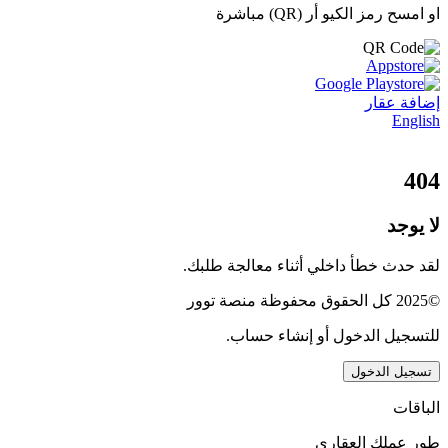
او امسح رمز الكيو أر (QR) مباشرة
إضافة عقار
English
404
لا يوجد
لقد حدث خطأ داخلي أثناء معالجة طلبك.
©2025 كل الحقوق محفوظة منصة توور
للتسجيل الدخول أو إنشاء حساب.
تسجيل الدخول
الباقات
طور عملك العقاري