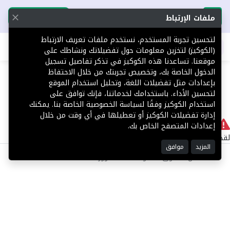
تحميل التطبيق
تحميل التطبيق
ملفات الإرتباط
لتحسين تجربة المستخدم، نستخدم ملفات تعريف الارتباط
اطلب عقارك
(الكوكيز) لتخزين معلومات حول تفضيلاتك ونشاطك على
موقعنا. تساعدنا هذه الكوكيز في تذكر تفاصيل تسجيل
404
الدخول الخاصة بك، وتخصيص تجربتك من خلال الاحتفاظ
بإعدادات مثل تفضيلات اللغة، وتحليل استخدام الموقع
لتحسين الأداء. باستخدامك لخدماتنا، فإنك توافق على
استخدام الكوكيز وفقًا لسياسة الخصوصية الخاصة بنا. يمكنك
إدارة تفضيلات الكوكيز أو تعطيلها في أي وقت من خلال
لا يوجد
إعدادات المتصفح الخاص بك.
لقد حدث خطأ داخلي أثناء معالجة طلبك.
المزيد
موافق
©2025 كل الحقوق محفوظة منصة توور