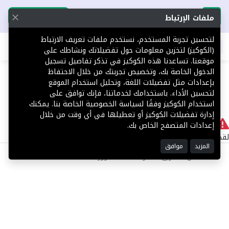
تحميل التطبيق
تحميل التطبيق
ملفات الإرتباط
لتحسين تجربة المستخدم، نستخدم ملفات تعريف الارتباط
اطلب عقارك
(الكوكيز) لتخزين معلومات حول تفضيلاتك ونشاطك على
موقعنا. تساعدنا هذه الكوكيز في تذكر تفاصيل تسجيل
404
الدخول الخاصة بك، وتخصيص تجربتك من خلال الاحتفاظ
بإعدادات مثل تفضيلات اللغة، وتحليل استخدام الموقع
لتحسين الأداء. باستخدامك لخدماتنا، فإنك توافق على
استخدام الكوكيز وفقًا لسياسة الخصوصية الخاصة بنا. يمكنك
إدارة تفضيلات الكوكيز أو تعطيلها في أي وقت من خلال
لا يوجد
إعدادات المتصفح الخاص بك.
لقد حدث خطأ داخلي أثناء معالجة طلبك.
المزيد
موافق
©2025 كل الحقوق محفوظة منصة توور