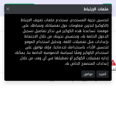
تحميل التطبيق
تحميل التطبيق
ملفات الإرتباط
لتحسين تجربة المستخدم، نستخدم ملفات تعريف الارتباط
اطلب عقارك
(الكوكيز) لتخزين معلومات حول تفضيلاتك ونشاطك على
موقعنا. تساعدنا هذه الكوكيز في تذكر تفاصيل تسجيل
404
الدخول الخاصة بك، وتخصيص تجربتك من خلال الاحتفاظ
بإعدادات مثل تفضيلات اللغة، وتحليل استخدام الموقع
لتحسين الأداء. باستخدامك لخدماتنا، فإنك توافق على
استخدام الكوكيز وفقًا لسياسة الخصوصية الخاصة بنا. يمكنك
إدارة تفضيلات الكوكيز أو تعطيلها في أي وقت من خلال
لا يوجد
إعدادات المتصفح الخاص بك.
لقد حدث خطأ داخلي أثناء معالجة طلبك.
المزيد
موافق
©2025 كل الحقوق محفوظة منصة توور