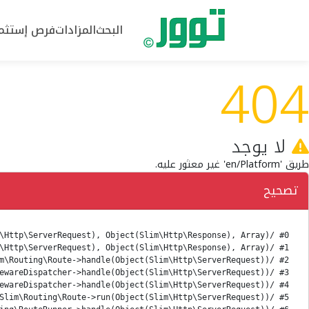
البحث
المزادات
فرص إستثما
404
لا يوجد
طريق 'en/Platform' غير معثور عليه.
تصحيح