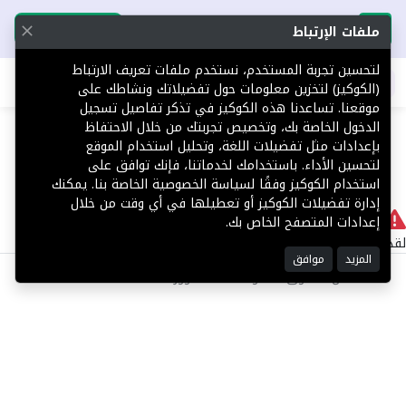
تحميل التطبيق
تحميل التطبيق
ملفات الإرتباط
لتحسين تجربة المستخدم، نستخدم ملفات تعريف الارتباط
اطلب عقارك
(الكوكيز) لتخزين معلومات حول تفضيلاتك ونشاطك على
موقعنا. تساعدنا هذه الكوكيز في تذكر تفاصيل تسجيل
404
الدخول الخاصة بك، وتخصيص تجربتك من خلال الاحتفاظ
بإعدادات مثل تفضيلات اللغة، وتحليل استخدام الموقع
لتحسين الأداء. باستخدامك لخدماتنا، فإنك توافق على
استخدام الكوكيز وفقًا لسياسة الخصوصية الخاصة بنا. يمكنك
إدارة تفضيلات الكوكيز أو تعطيلها في أي وقت من خلال
لا يوجد
إعدادات المتصفح الخاص بك.
لقد حدث خطأ داخلي أثناء معالجة طلبك.
المزيد
موافق
©2025 كل الحقوق محفوظة منصة توور