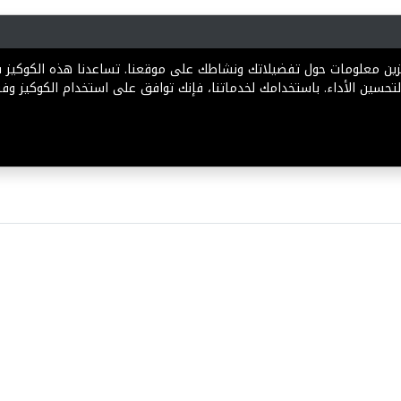
رية
المخططات
الباقات
المساعدة
تخزين معلومات حول تفضيلاتك ونشاطك على موقعنا. تساعدنا هذه الكوكيز
تحسين الأداء. باستخدامك لخدماتنا، فإنك توافق على استخدام الكوكيز وفقً