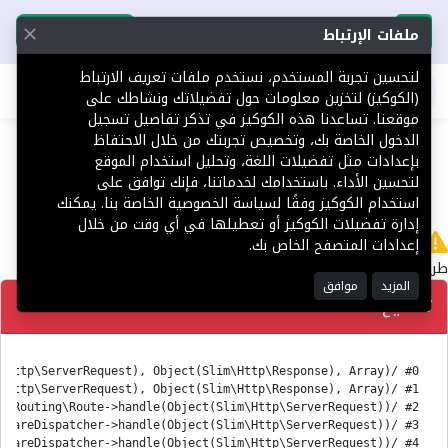
تحميل التطبيق
تحميل التطبيق
ملفات الإرتباط
لتحسين تجربة المستخدم، نستخدم ملفات تعريف الارتباط
اطلب عقارك
(الكوكيز) لتخزين معلومات حول تفضيلاتك ونشاطك على
موقعنا. تساعدنا هذه الكوكيز في تذكر تفاصيل تسجيل
404
الدخول الخاصة بك، وتخصيص تجربتك من خلال الاحتفاظ
بإعدادات مثل تفضيلات اللغة، وتحليل استخدام الموقع
لتحسين الأداء. باستخدامك لخدماتنا، فإنك توافق على
استخدام الكوكيز وفقًا لسياسة الخصوصية الخاصة بنا. يمكنك
إدارة تفضيلات الكوكيز أو تعطيلها في أي وقت من خلال
لا يوجد
إعدادات المتصفح الخاص بك.
طريق 'en/Platform' غير معثور عليه.
المزيد
موافق
تصحيح