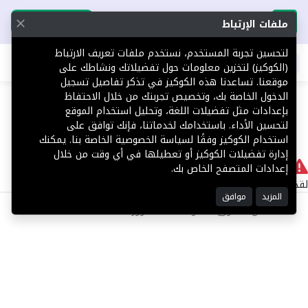
تحميل التطبيق
تحميل التطبيق
ملفات الإرتباط
لتحسين تجربة المستخدم، نستخدم ملفات تعريف الارتباط
اطلب عقارك
(الكوكيز) لتخزين معلومات حول تفضيلاتك ونشاطك على
موقعنا. تساعدنا هذه الكوكيز في تذكر تفاصيل تسجيل
404
الدخول الخاصة بك، وتخصيص تجربتك من خلال الاحتفاظ
بإعدادات مثل تفضيلات اللغة، وتحليل استخدام الموقع
لتحسين الأداء. باستخدامك لخدماتنا، فإنك توافق على
استخدام الكوكيز وفقًا لسياسة الخصوصية الخاصة بنا. يمكنك
إدارة تفضيلات الكوكيز أو تعطيلها في أي وقت من خلال
لا يوجد
إعدادات المتصفح الخاص بك.
لقد حدث خطأ داخلي أثناء معالجة طلبك.
المزيد
موافق
©2025 كل الحقوق محفوظة منصة توور