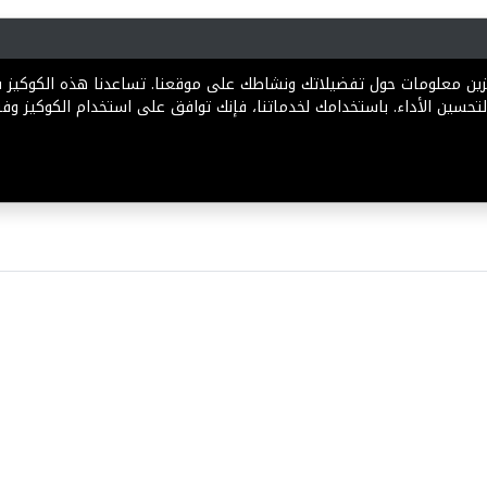
رية
المخططات
الباقات
المساعدة
تخزين معلومات حول تفضيلاتك ونشاطك على موقعنا. تساعدنا هذه الكوكيز
تحسين الأداء. باستخدامك لخدماتنا، فإنك توافق على استخدام الكوكيز وفقً