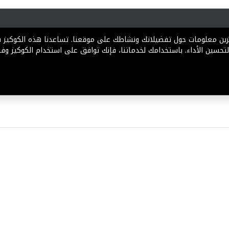
رية
المخططات
الباقات
المساعدة
تخزين معلومات حول تفضيلاتك ونشاطك على موقعنا. تساعدنا هذه الكوكيز
تحسين الأداء. باستخدامك لخدماتنا، فإنك توافق على استخدام الكوكيز وفقً