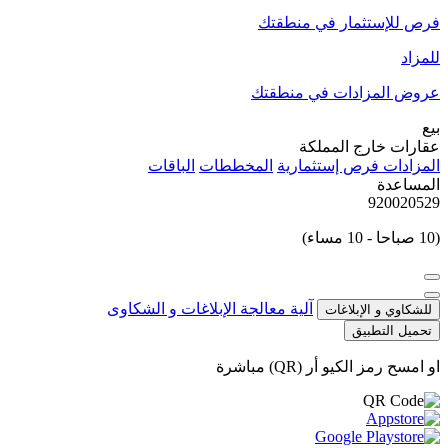
فرص للإستثمار في منطقتك
للمزاد
عروض المزادات في منطقتك
بيع
عقارات خارج المملكة
المزادات
فرص إستثمارية
المخططات
الباقات
المساعدة
920020529
(10 صباحا - 10 مساء)
آلية معالجة الإبلاغات و الشكاوى
للشكاوي و الإبلاغات
تحميل التطبيق
او امسح رمز الكيو أر (QR) مباشرة