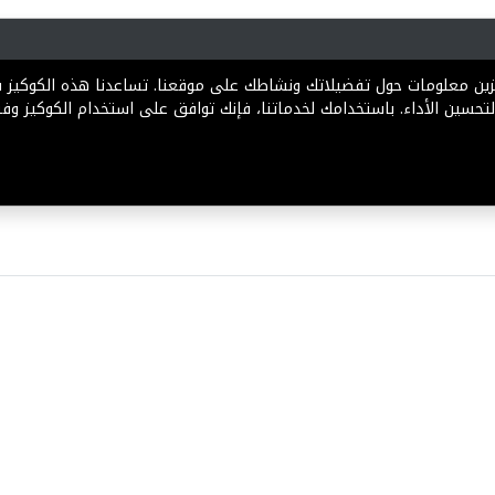
رية
المخططات
الباقات
المساعدة
تخزين معلومات حول تفضيلاتك ونشاطك على موقعنا. تساعدنا هذه الكوكيز
تحسين الأداء. باستخدامك لخدماتنا، فإنك توافق على استخدام الكوكيز وفقً