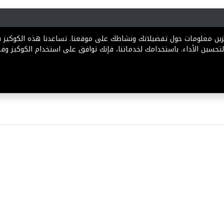
رية
المخططات
الباقات
المساعدة
تخزين معلومات حول تفضيلاتك ونشاطك على موقعنا. تساعدنا هذه الكوكيز
تحسين الأداء. باستخدامك لخدماتنا، فإنك توافق على استخدام الكوكيز وفقً