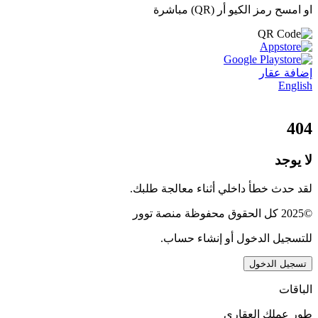
او امسح رمز الكيو أر (QR) مباشرة
إضافة عقار
English
404
لا يوجد
لقد حدث خطأ داخلي أثناء معالجة طلبك.
©2025 كل الحقوق محفوظة منصة توور
للتسجيل الدخول أو إنشاء حساب.
تسجيل الدخول
الباقات
طور عملك العقاري