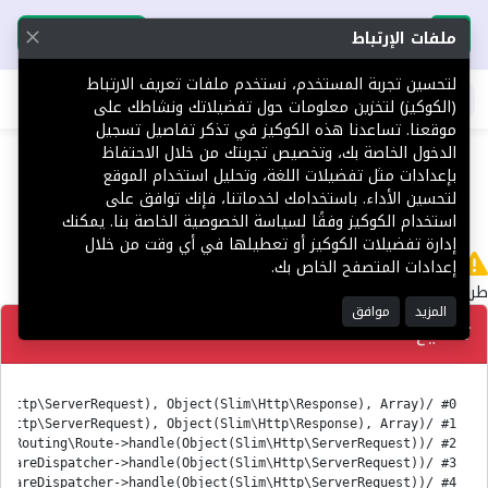
تحميل التطبيق
تحميل التطبيق
ملفات الإرتباط
لتحسين تجربة المستخدم، نستخدم ملفات تعريف الارتباط
اطلب عقارك
(الكوكيز) لتخزين معلومات حول تفضيلاتك ونشاطك على
موقعنا. تساعدنا هذه الكوكيز في تذكر تفاصيل تسجيل
404
الدخول الخاصة بك، وتخصيص تجربتك من خلال الاحتفاظ
بإعدادات مثل تفضيلات اللغة، وتحليل استخدام الموقع
لتحسين الأداء. باستخدامك لخدماتنا، فإنك توافق على
استخدام الكوكيز وفقًا لسياسة الخصوصية الخاصة بنا. يمكنك
إدارة تفضيلات الكوكيز أو تعطيلها في أي وقت من خلال
لا يوجد
إعدادات المتصفح الخاص بك.
طريق 'en/Platform' غير معثور عليه.
المزيد
موافق
تصحيح