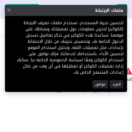
تحميل التطبيق
تحميل التطبيق
ملفات الإرتباط
لتحسين تجربة المستخدم، نستخدم ملفات تعريف الارتباط
اطلب عقارك
(الكوكيز) لتخزين معلومات حول تفضيلاتك ونشاطك على
موقعنا. تساعدنا هذه الكوكيز في تذكر تفاصيل تسجيل
404
الدخول الخاصة بك، وتخصيص تجربتك من خلال الاحتفاظ
بإعدادات مثل تفضيلات اللغة، وتحليل استخدام الموقع
لتحسين الأداء. باستخدامك لخدماتنا، فإنك توافق على
استخدام الكوكيز وفقًا لسياسة الخصوصية الخاصة بنا. يمكنك
إدارة تفضيلات الكوكيز أو تعطيلها في أي وقت من خلال
لا يوجد
إعدادات المتصفح الخاص بك.
لقد حدث خطأ داخلي أثناء معالجة طلبك.
المزيد
موافق
©2025 كل الحقوق محفوظة منصة توور