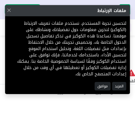
تحميل التطبيق
تحميل التطبيق
ملفات الإرتباط
لتحسين تجربة المستخدم، نستخدم ملفات تعريف الارتباط
اطلب عقارك
(الكوكيز) لتخزين معلومات حول تفضيلاتك ونشاطك على
موقعنا. تساعدنا هذه الكوكيز في تذكر تفاصيل تسجيل
404
الدخول الخاصة بك، وتخصيص تجربتك من خلال الاحتفاظ
بإعدادات مثل تفضيلات اللغة، وتحليل استخدام الموقع
لتحسين الأداء. باستخدامك لخدماتنا، فإنك توافق على
استخدام الكوكيز وفقًا لسياسة الخصوصية الخاصة بنا. يمكنك
إدارة تفضيلات الكوكيز أو تعطيلها في أي وقت من خلال
لا يوجد
إعدادات المتصفح الخاص بك.
لقد حدث خطأ داخلي أثناء معالجة طلبك.
المزيد
موافق
©2025 كل الحقوق محفوظة منصة توور