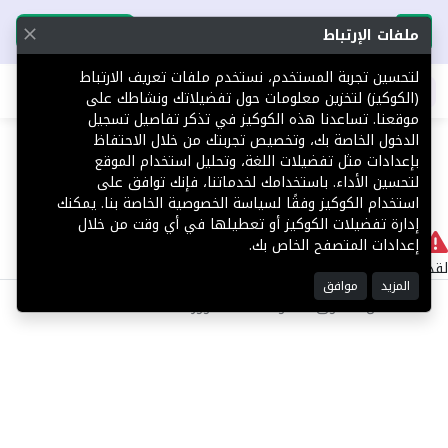
تحميل التطبيق
تحميل التطبيق
ملفات الإرتباط
لتحسين تجربة المستخدم، نستخدم ملفات تعريف الارتباط
اطلب عقارك
(الكوكيز) لتخزين معلومات حول تفضيلاتك ونشاطك على
موقعنا. تساعدنا هذه الكوكيز في تذكر تفاصيل تسجيل
404
الدخول الخاصة بك، وتخصيص تجربتك من خلال الاحتفاظ
بإعدادات مثل تفضيلات اللغة، وتحليل استخدام الموقع
لتحسين الأداء. باستخدامك لخدماتنا، فإنك توافق على
استخدام الكوكيز وفقًا لسياسة الخصوصية الخاصة بنا. يمكنك
إدارة تفضيلات الكوكيز أو تعطيلها في أي وقت من خلال
لا يوجد
إعدادات المتصفح الخاص بك.
لقد حدث خطأ داخلي أثناء معالجة طلبك.
المزيد
موافق
©2025 كل الحقوق محفوظة منصة توور